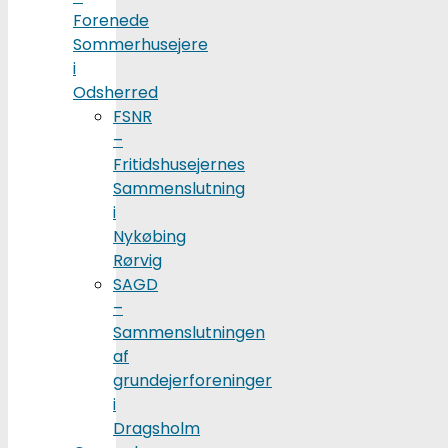
Forenede
Sommerhusejere
i
Odsherred
FSNR
–
Fritidshusejernes
Sammenslutning
i
Nykøbing
Rørvig
SAGD
–
Sammenslutningen
af
grundejerforeninger
i
Dragsholm