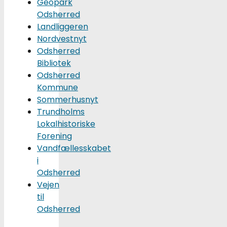
Geopark
Odsherred
Landliggeren
Nordvestnyt
Odsherred
Bibliotek
Odsherred
Kommune
Sommerhusnyt
Trundholms
Lokalhistoriske
Forening
Vandfællesskabet
i
Odsherred
Vejen
til
Odsherred