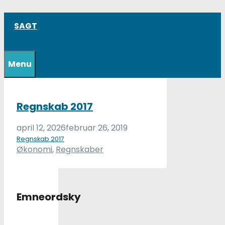
Hop
SAGT
til
indhold
Menu
Regnskab 2017
april 12, 2026
februar 26, 2019
Regnskab 2017
Kategorier
Økonomi
,
Regnskaber
Emneordsky