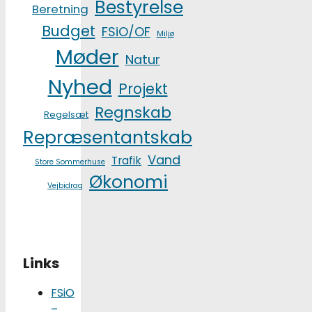
Bestyrelse
Beretning
Budget
FSiO/OF
Miljø
Møder
Natur
Nyhed
Projekt
Regnskab
Regelsæt
Repræsentantskab
Vand
Trafik
Store Sommerhuse
Økonomi
Vejbidrag
Links
FSiO
–