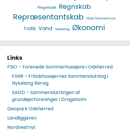
Regnskab
Regelsæt
Repræsentantskab
Store Sommerhuse
Økonomi
Vand
Trafik
Vejbidrag
Links
FSiO – Forenede Sommerhusejere i Odsherred
FSNR – Fritidshusejernes Sammenslutning i
Nykøbing Rørvig
SAGD – Sammenslutningen af
grundejerforeninger i Dragsholm
Geopark Odsherred
Landliggeren
Nordvestnyt