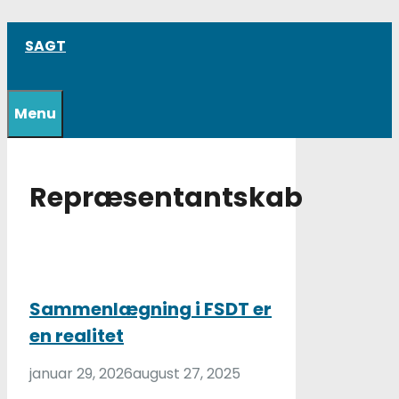
Hop
SAGT
til
indhold
Menu
Repræsentantskab
Sammenlægning i FSDT er
en realitet
januar 29, 2026
august 27, 2025