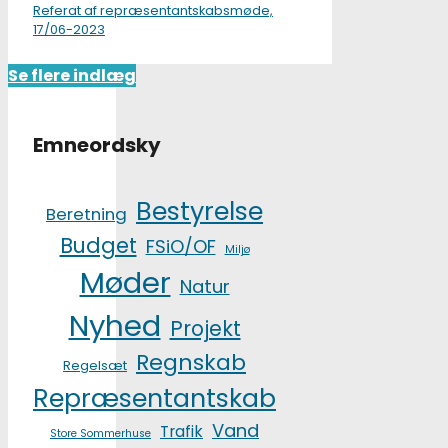
Referat af repræsentantskabsmøde,
17/06-2023
Se flere indlæg
Emneordsky
Bestyrelse
Beretning
Budget
FSiO/OF
Miljø
Møder
Natur
Nyhed
Projekt
Regnskab
Regelsæt
Repræsentantskab
Vand
Trafik
Store Sommerhuse