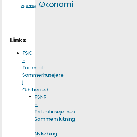
Økonomi
Vejbidrag
Links
FSiO
–
Forenede
Sommerhusejere
i
Odsherred
FSNR
–
Fritidshusejernes
Sammenslutning
i
Nykøbing