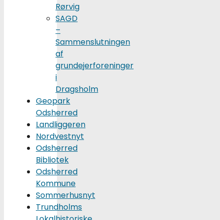
Rørvig
SAGD
–
Sammenslutningen
af
grundejerforeninger
i
Dragsholm
Geopark
Odsherred
Landliggeren
Nordvestnyt
Odsherred
Bibliotek
Odsherred
Kommune
Sommerhusnyt
Trundholms
Lokalhistoriske