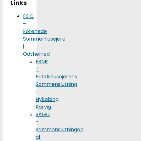
Links
FSiO
–
Forenede
Sommerhusejere
i
Odsherred
FSNR
–
Fritidshusejernes
Sammenslutning
i
Nykøbing
Rørvig
SAGD
–
Sammenslutningen
af