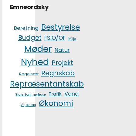
Emneordsky
Bestyrelse
Beretning
Budget
FSiO/OF
Miljø
Møder
Natur
Nyhed
Projekt
Regnskab
Regelsæt
Repræsentantskab
Vand
Trafik
Store Sommerhuse
Økonomi
Vejbidrag