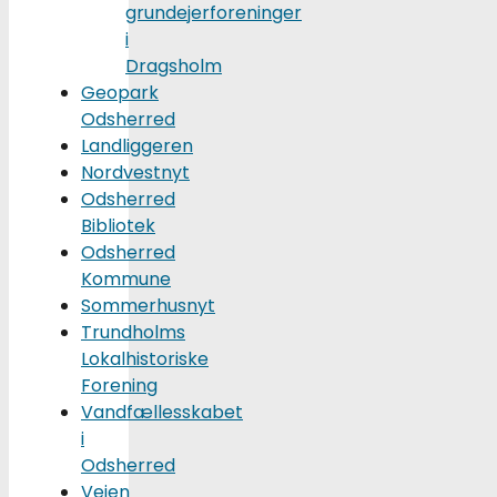
grundejerforeninger
i
Dragsholm
Geopark
Odsherred
Landliggeren
Nordvestnyt
Odsherred
Bibliotek
Odsherred
Kommune
Sommerhusnyt
Trundholms
Lokalhistoriske
Forening
Vandfællesskabet
i
Odsherred
Vejen