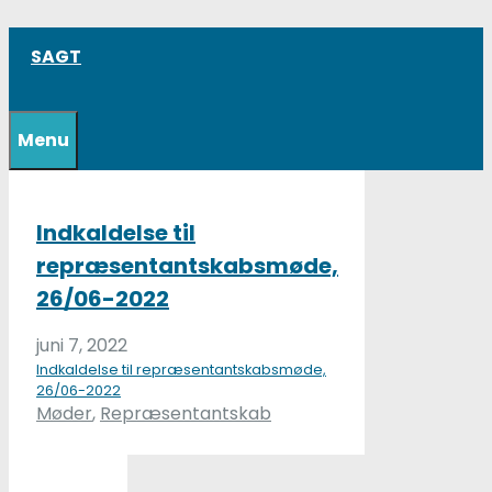
Hop
SAGT
til
indhold
Menu
Indkaldelse til
repræsentantskabsmøde,
26/06-2022
juni 7, 2022
Indkaldelse til repræsentantskabsmøde,
26/06-2022
Kategorier
Møder
,
Repræsentantskab