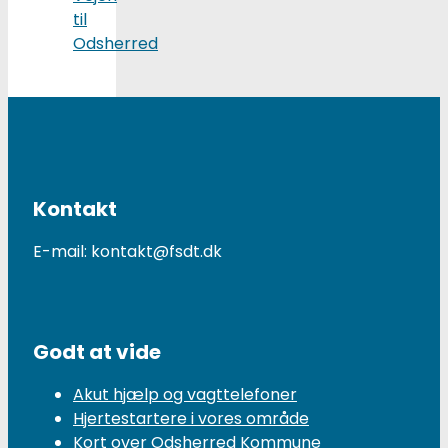
til
Odsherred
Kontakt
E-mail: kontakt@fsdt.dk
Godt at vide
Akut hjælp og vagttelefoner
Hjertestartere i vores område
Kort over Odsherred Kommune