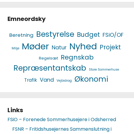
Emneordsky
Bestyrelse
Budget
FSiO/OF
Beretning
Møder
Nyhed
Projekt
Natur
Miljø
Regnskab
Regelsæt
Repræsentantskab
Store Sommerhuse
Økonomi
Vand
Trafik
Vejbidrag
Links
FSiO – Forenede Sommerhusejere i Odsherred
FSNR – Fritidshusejernes Sammenslutning i