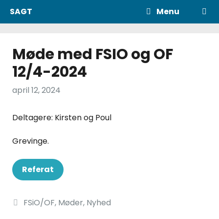
Hop
SAGT
Menu
til
indhold
Møde med FSIO og OF
12/4-2024
april 12, 2024
Deltagere: Kirsten og Poul
Grevinge.
Referat
Kategorier
FSiO/OF
,
Møder
,
Nyhed