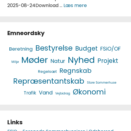
2025-08-24Download …
Læs mere
Emneordsky
Bestyrelse
Budget
FSiO/OF
Beretning
Møder
Nyhed
Projekt
Natur
Miljø
Regnskab
Regelsæt
Repræsentantskab
Store Sommerhuse
Økonomi
Vand
Trafik
Vejbidrag
Links